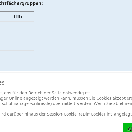
chtfächergruppen:
IIIb
es
, das für den Betrieb der Seite notwendig ist.
ger Online angezeigt werden kann, müssen Sie Cookies akzeptiere
-
Cookie-Einstellungen
-
Redaktionslogin
in.schulmanager-online.de) übermittelt werden. Wenn Sie ablehne
rd darüber hinaus der Session-Cookie 'reDimCookieHint' angelegt,
A