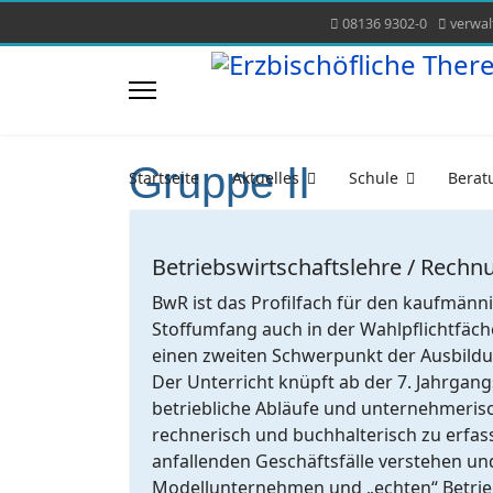
08136 9302-0
verwa
Gruppe II
Startseite
Aktuelles
Schule
Berat
Betriebswirtschaftslehre / Rech
BwR ist das Profilfach für den kaufmänni
Stoffumfang auch in der Wahlpflichtfäch
einen zweiten Schwerpunkt der Ausbildun
Der Unterricht knüpft ab der 7. Jahrgang
betriebliche Abläufe und unternehmeris
rechnerisch und buchhalterisch zu erfa
anfallenden Geschäftsfälle verstehen 
Modellunternehmen und „echten“ Betrieb