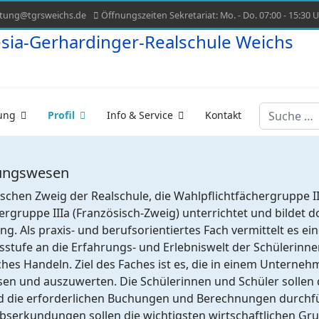
ltung@tgrsweichs.de
Öffnungszeiten Sekretariat: Mo. - Do. 07:00 - 15:30 Uh
Suchen
ung
Profil
Info & Service
Kontakt
nungswesen
schen Zweig der Realschule, die Wahlpflichtfächergruppe I
ergruppe IIIa (Französisch-Zweig) unterrichtet und bildet 
g. Als praxis- und berufsorientiertes Fach vermittelt es e
sstufe an die Erfahrungs- und Erlebniswelt der Schülerinnen
ches Handeln. Ziel des Faches ist es, die in einem Untern
ssen und auszuwerten. Die Schülerinnen und Schüler solle
und die erforderlichen Buchungen und Berechnungen durch
serkundungen sollen die wichtigsten wirtschaftlichen Gr