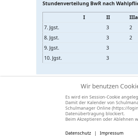
Stundenverteilung BwR nach Wahlpfli
I
II
IIIa
7. Jgst.
3
2
8. Jgst.
3
2
9. Jgst.
3
10. Jgst.
3
Wir benutzen Cooki
Es wird ein Session-Cookie angelegt
Damit der Kalender von Schulmana
© 2026 -
Impressum
-
Datenschutz
-
Prävention
Schulmanager Online (https://log
Datenübertragung blockiert.
Beim Akzeptieren oder Ablehnen wi
Datenschutz
|
Impressum