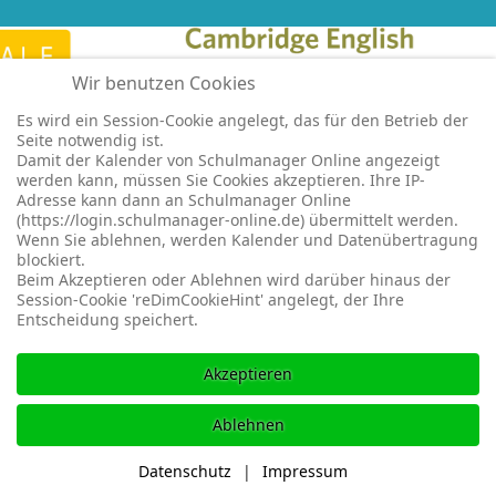
Wir benutzen Cookies
Es wird ein Session-Cookie angelegt, das für den Betrieb der
Seite notwendig ist.
Damit der Kalender von Schulmanager Online angezeigt
werden kann, müssen Sie Cookies akzeptieren. Ihre IP-
Adresse kann dann an Schulmanager Online
(https://login.schulmanager-online.de) übermittelt werden.
Wenn Sie ablehnen, werden Kalender und Datenübertragung
blockiert.
Beim Akzeptieren oder Ablehnen wird darüber hinaus der
Session-Cookie 'reDimCookieHint' angelegt, der Ihre
Entscheidung speichert.
Akzeptieren
Ablehnen
Datenschutz
|
Impressum