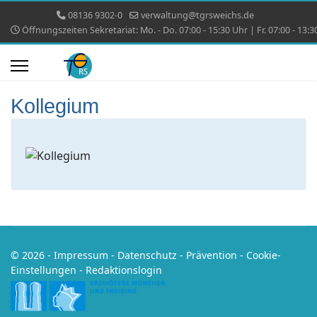
08136 9302-0
verwaltung@tgrsweichs.de
Öffnungszeiten Sekretariat: Mo. - Do. 07:00 - 15:30 Uhr | Fr. 07:00 - 13:3
Kollegium
© 2026 -
Impressum
-
Datenschutz
-
Prävention
-
Cookie-
Einstellungen
-
Redaktionslogin