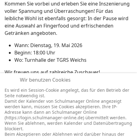
Kommen Sie vorbei und erleben Sie eine Inszenierung
voller Spannung und Überraschungen! Für das
leibliche Wohl ist ebenfalls gesorgt: In der Pause wird
eine Auswahl an Fingerfood und erfrischenden
Getränken angeboten.
Wann: Dienstag, 19. Mai 2026
Beginn: 18:00 Uhr
Wo: Turnhalle der TGRS Weichs
Wir freuen uns auf zahlreiche Zuschauer!
Wir benutzen Cookies
Es wird ein Session-Cookie angelegt, das für den Betrieb der
Vorheriger Beitrag: Känguru Wettbewerb
Nächster Bei
Zurück
Weiter
Seite notwendig ist.
Damit der Kalender von Schulmanager Online angezeigt
werden kann, müssen Sie Cookies akzeptieren. Ihre IP-
Adresse kann dann an Schulmanager Online
(https://login.schulmanager-online.de) übermittelt werden.
Wenn Sie ablehnen, werden Kalender und Datenübertragung
blockiert.
© 2026 -
Impressum
-
Datenschutz
-
Prävention
-
Cookie-
Beim Akzeptieren oder Ablehnen wird darüber hinaus der
Einstellungen
-
Redaktionslogin