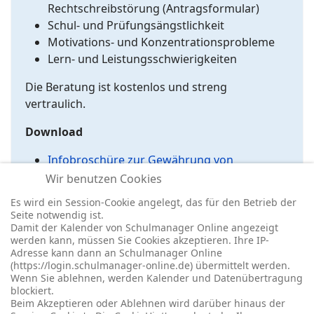
Rechtschreibstörung (Antragsformular)
Schul- und Prüfungsängstlichkeit
Motivations- und Konzentrationsprobleme
Lern- und Leistungsschwierigkeiten
Die Beratung ist kostenlos und streng
vertraulich.
Download
Infobroschüre zur Gewährung von
individueller Unterstützung,
Wir benutzen Cookies
Nachteilsausgleich und/oder Notenschutz
Es wird ein Session-Cookie angelegt, das für den Betrieb der
Seite notwendig ist.
Damit der Kalender von Schulmanager Online angezeigt
werden kann, müssen Sie Cookies akzeptieren. Ihre IP-
Adresse kann dann an Schulmanager Online
(https://login.schulmanager-online.de) übermittelt werden.
Wenn Sie ablehnen, werden Kalender und Datenübertragung
blockiert.
© 2026 -
Impressum
-
Datenschutz
-
Prävention
-
Cookie-
Beim Akzeptieren oder Ablehnen wird darüber hinaus der
Einstellungen
-
Redaktionslogin