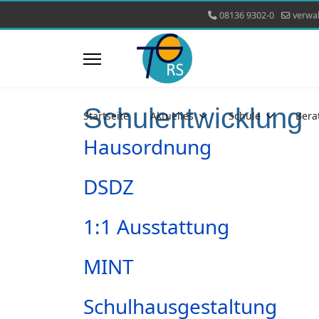
08136 9302-0
verwa
Schulentwicklung
Startseite
Aktuelles
Schule
Bera
Hausordnung
DSDZ
1:1 Ausstattung
MINT
Schulhausgestaltung