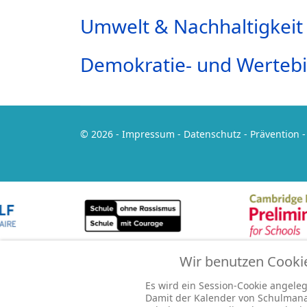
Umwelt & Nachhaltigkeit
Demokratie- und Werteb
© 2026 -
Impressum
-
Datenschutz
-
Prävention
Wir benutzen Cooki
Es wird ein Session-Cookie angelegt
Damit der Kalender von Schulmana