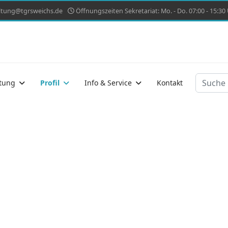
ltung@tgrsweichs.de
Öffnungszeiten Sekretariat: Mo. - Do. 07:00 - 15:30 U
Suchen
tung
Profil
Info & Service
Kontakt