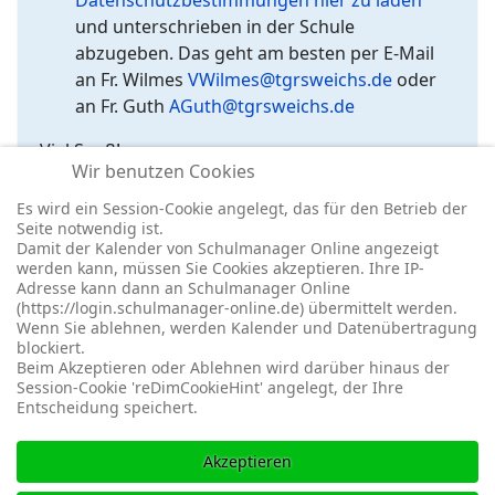
Datenschutzbestimmungen hier zu laden
und unterschrieben in der Schule
abzugeben. Das geht am besten per E-Mail
an Fr. Wilmes
VWilmes@tgrsweichs.de
oder
an Fr. Guth
AGuth@tgrsweichs.de
Viel Spaß!
Wir benutzen Cookies
Es wird ein Session-Cookie angelegt, das für den Betrieb der
Seite notwendig ist.
Damit der Kalender von Schulmanager Online angezeigt
werden kann, müssen Sie Cookies akzeptieren. Ihre IP-
Adresse kann dann an Schulmanager Online
(https://login.schulmanager-online.de) übermittelt werden.
Wenn Sie ablehnen, werden Kalender und Datenübertragung
blockiert.
© 2026 -
Impressum
-
Datenschutz
-
Prävention
-
Cookie-
Beim Akzeptieren oder Ablehnen wird darüber hinaus der
Einstellungen
-
Redaktionslogin
Session-Cookie 'reDimCookieHint' angelegt, der Ihre
Entscheidung speichert.
Akzeptieren