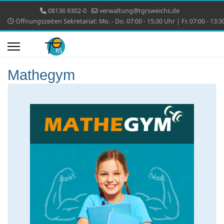
08136 9302-0
verwaltung@tgrsweichs.de
Öffnungszeiten Sekretariat: Mo. - Do. 07:00 - 15:30 Uhr | Fr. 07:00 - 13:3
Mathegym