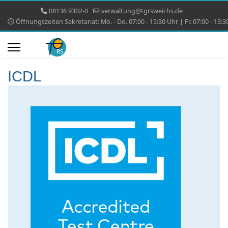
08136 9302-0
verwaltung@tgrsweichs.de
Öffnungszeiten Sekretariat: Mo. - Do. 07:00 - 15:30 Uhr | Fr. 07:00 - 13:3
ICDL