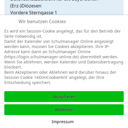
(Erz-)Diözesen
Vordere Sterngasse 1
90402 Nürnberg
Wir benutzen Cookies
Telefon: 0911 47774050
Es wird ein Session-Cookie angelegt, das für den Betrieb der
Fax: 0911 47774059
Seite notwendig ist.
post@kdsz.bayern
Damit der Kalender von Schulmanager Online angezeigt
werden kann, müssen Sie Cookies akzeptieren. Ihre IP-
https://www.kdsz.bayern/
Adresse kann dann an Schulmanager Online
(https://login.schulmanager-online.de) übermittelt werden.
8.
Interne Suchfunktion
Wenn Sie ablehnen, werden Kalender und Datenübertragung
Die Daten, die in das Suche-Feld der Site
blockiert.
eingegeben werden, werden vom Besucher der
Beim Akzeptieren oder Ablehnen wird darüber hinaus der
Session-Cookie 'reDimCookieHint' angelegt, der Ihre
Seite verschlüsselt an unseren Server übergeben.
Entscheidung speichert.
Es werden dabei keine Daten gespeichert, auch
nicht zur reinen Protokollierung.
Akzeptieren
Ablehnen
Impressum