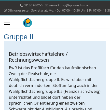
08136 9302-0
verwaltung@tgrsweichs.de
Öffnungszeiten Sekretariat: Mo. - Do. 07:00 - 15:30 Uhr | Fr. 07:00 - 13:3
Gruppe II
Betriebswirtschaftslehre /
Rechnungswesen
BwR ist das Profilfach für den kaufmännischen
Zweig der Realschule, die
Wahlpflichtfächergruppe II. Es wird aber mit
deutlich vermindertem Stoffumfang auch in der
Wahlpflichtfächergruppe IIIa (Französisch-Zweig)
unterrichtet und bildet dort neben der
sprachlichen Orientierung einen zweiten
Schwerpunkt der Ausbildung. Als praxis- und