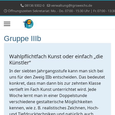
08136 9302-0
verwaltung@tgrsweichs.de
Öffnungszeiten Sekretariat: Mo. - Do. 07:00 - 15:30 Uhr | Fr. 07:00 - 13:3
Gruppe IIIb
Wahlpflichtfach Kunst oder einfach „die
Künstler“
In der siebten Jahrgangsstufe kann man sich bei
uns für den Zweig IIIb entscheiden. Das bedeutet
konkret, dass man dann bis zur zehnten Klasse
vertieft im Fach Kunst unterrichtet wird. Jede
Woche lernt man in einer Doppelstunde
verschiedene gestalterische Möglichkeiten
kennen, wie z. B. realistisches Zeichnen, Hoch-
und Tiefdrucktechniken und natürlich auch