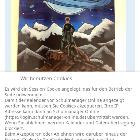
Wir benutzen Cookies
Es wird ein Session-Cookie angelegt, das für den Betrieb der
Seite notwendig ist.
Damit der Kalender von Schulmanager Online angezeigt
werden kann, müssen Sie Cookies akzeptieren. Ihre IP-
Adresse kann dann an Schulmanager Online
(https://login.schulmanager-online.de) übermittelt werden.
Wenn Sie ablehnen, werden Kalender und Datenübertragung
blockiert.
© 2026 -
Impressum
-
Datenschutz
-
Prävention
-
Cookie-
Beim Akzeptieren oder Ablehnen wird darüber hinaus der
Einstellungen
-
Redaktionslogin
Session-Cookie 'reDimCookieHint' angelegt, der Ihre