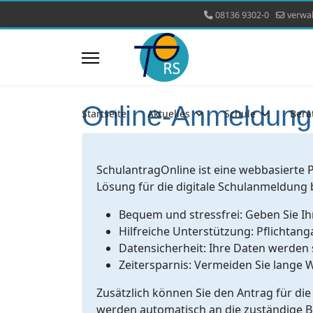
08136 9302-0
verwa
Online-Anmeldung
Startseite
Aktuelles
Schule
Bera
SchulantragOnline ist eine webbasierte P
Lösung für die digitale Schulanmeldung b
Bequem und stressfrei: Geben Sie Ih
Hilfreiche Unterstützung: Pflichtang
Datensicherheit: Ihre Daten werden 
Zeitersparnis: Vermeiden Sie lange W
Zusätzlich können Sie den Antrag für di
werden automatisch an die zuständige 