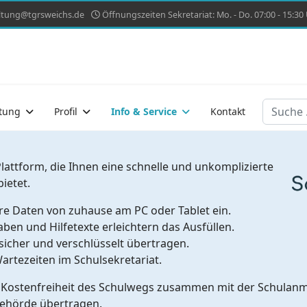
ltung@tgrsweichs.de
Öffnungszeiten Sekretariat: Mo. - Do. 07:00 - 15:30 U
Suchen
tung
Profil
Info & Service
Kontakt
lattform, die Ihnen eine schnelle und unkomplizierte
ietet.
re Daten von zuhause am PC oder Tablet ein.
aben und Hilfetexte erleichtern das Ausfüllen.
sicher und verschlüsselt übertragen.
artezeiten im Schulsekretariat.
e Kostenfreiheit des Schulwegs zusammen mit der Schulanm
Behörde übertragen.