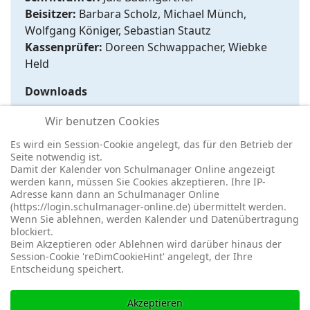
Beisitzer:
Barbara Scholz, Michael Münch,
Wolfgang Königer, Sebastian Stautz
Kassenprüfer:
Doreen Schwappacher, Wiebke
Held
Downloads
Satzung des Fördervereins
Wir benutzen Cookies
Aufnahmeantrag
Es wird ein Session-Cookie angelegt, das für den Betrieb der
Seite notwendig ist.
Damit der Kalender von Schulmanager Online angezeigt
werden kann, müssen Sie Cookies akzeptieren. Ihre IP-
Adresse kann dann an Schulmanager Online
(https://login.schulmanager-online.de) übermittelt werden.
Wenn Sie ablehnen, werden Kalender und Datenübertragung
blockiert.
© 2026 -
Impressum
-
Datenschutz
-
Prävention
-
Cookie-
Beim Akzeptieren oder Ablehnen wird darüber hinaus der
Einstellungen
-
Redaktionslogin
Session-Cookie 'reDimCookieHint' angelegt, der Ihre
Entscheidung speichert.
Akzeptieren