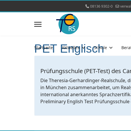
08136 9302-0
verwa
PET Englisch
Startseite
Aktuelles
Schule
Bera
Prüfungsschule (PET-Test) des C
Die Theresia-Gerhardinger-RealschuIe, di
in München zusammenarbeitet, um Realsc
international anerkanntes Sprachzertif
Preliminary English Test Prüfungsschule 