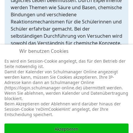
tägliches Leben beeinflussen. Durch Experimente
werden Themen wie Säure und Basen, chemische
Bindungen und verschiedene
Reaktionsmechanismen für die Schülerinnen und
Schüler erfahrbar gemacht. Bei der
selbständigen Durchführung von Versuchen wird
sowohl das Verständnis für chemische Konzepte,
das Aufstellen von Hypothesen, die Analyse von
Wir benutzen Cookies
Ergebnissen und das kritische Denken gefördert.
Es wird ein Session-Cookie angelegt, das für den Betrieb der
Seite notwendig ist.
Damit der Kalender von Schulmanager Online angezeigt
werden kann, müssen Sie Cookies akzeptieren. Ihre IP-
Adresse kann dann an Schulmanager Online
(https://login.schulmanager-online.de) übermittelt werden.
Wenn Sie ablehnen, werden Kalender und Datenübertragung
blockiert.
© 2026 -
Impressum
-
Datenschutz
-
Prävention
-
Cookie-
Beim Akzeptieren oder Ablehnen wird darüber hinaus der
Einstellungen
-
Redaktionslogin
Session-Cookie 'reDimCookieHint' angelegt, der Ihre
Entscheidung speichert.
Akzeptieren