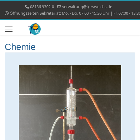
08136 9302-0
verwaltung@tgrsweichs.de
Öffnungszeiten Sekretariat: Mo. - Do. 07:00 - 15:30 Uhr | Fr. 07:00 - 13:3
Chemie