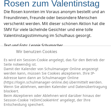
Rosen zum Valentinstag
Die Rosen konnten im Voraus anonym bestellt und an
Freundinnen, Freunde oder besondere Menschen
verschenkt werden. Mit dieser schönen Aktion hat die
SMV für viele lächelnde Gesichter und eine tolle
Valentinstagsstimmung im Schulhaus gesorgt.
Text und Foto: Leonie Schumacher
Wir benutzen Cookies
Es wird ein Session-Cookie angelegt, das für den Betrieb der
Vorheriger Beitrag: Reanimationspuppen
Nächster Bei
Zurück
Weiter
Seite notwendig ist.
Damit der Kalender von Schulmanager Online angezeigt
werden kann, müssen Sie Cookies akzeptieren. Ihre IP-
Adresse kann dann an Schulmanager Online
(https://login.schulmanager-online.de) übermittelt werden.
Wenn Sie ablehnen, werden Kalender und Datenübertragung
blockiert.
© 2026 -
Impressum
-
Datenschutz
-
Prävention
-
Cookie-
Beim Akzeptieren oder Ablehnen wird darüber hinaus der
Einstellungen
-
Redaktionslogin
Session-Cookie 'reDimCookieHint' angelegt, der Ihre
Entscheidung speichert.