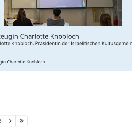
zeugin Charlotte Knobloch
rlotte Knobloch, Präsidentin der Israelitischen Kultusge
gin Charlotte Knobloch
8