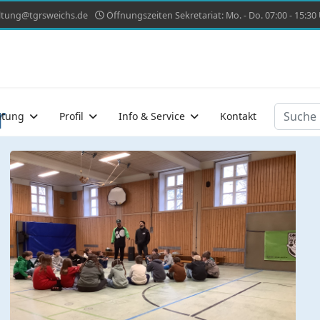
ltung@tgrsweichs.de
Öffnungszeiten Sekretariat: Mo. - Do. 07:00 - 15:30 U
r
Suchen
atung
Profil
Info & Service
Kontakt