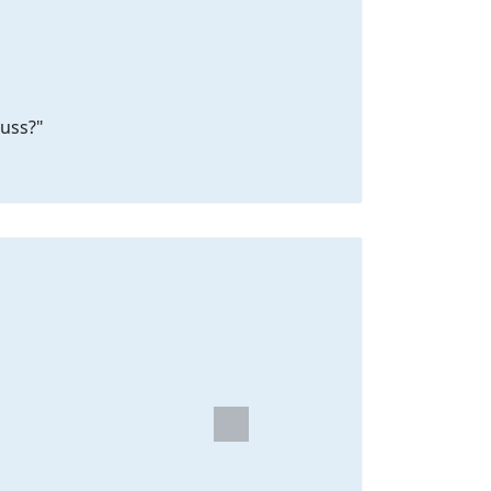
uss?"
Next