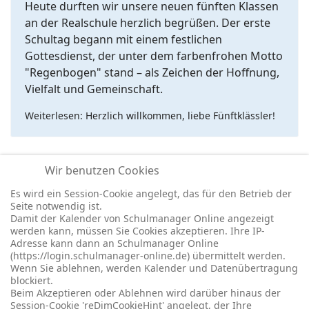
Heute durften wir unsere neuen fünften Klassen
an der Realschule herzlich begrüßen. Der erste
Schultag begann mit einem festlichen
Gottesdienst, der unter dem farbenfrohen Motto
"Regenbogen" stand – als Zeichen der Hoffnung,
Vielfalt und Gemeinschaft.
Weiterlesen: Herzlich willkommen, liebe Fünftklässler!
Wir benutzen Cookies
Seite 8 von 8
Es wird ein Session-Cookie angelegt, das für den Betrieb der
Seite notwendig ist.
1
2
3
4
5
6
7
8
Damit der Kalender von Schulmanager Online angezeigt
werden kann, müssen Sie Cookies akzeptieren. Ihre IP-
Adresse kann dann an Schulmanager Online
(https://login.schulmanager-online.de) übermittelt werden.
Wenn Sie ablehnen, werden Kalender und Datenübertragung
blockiert.
© 2026 -
Impressum
-
Datenschutz
-
Prävention
-
Cookie-
Beim Akzeptieren oder Ablehnen wird darüber hinaus der
Einstellungen
-
Redaktionslogin
Session-Cookie 'reDimCookieHint' angelegt, der Ihre