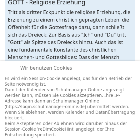
GOTT - Religiöse Erziehung
Tritt als dritter Eckpunkt die religiöse Erziehung, die
Erziehung zu einem christlich geprägten Leben, die
Offenheit für die Gottesfrage dazu, dann schließt
sich das Dreieck: Zur Basis aus "Ich" und "Du" tritt
"Gott" als Spitze des Dreiecks hinzu. Auch das ist
eine fundamentale Konstante des christlichen
Menschen- und Gottesbildes: Dass der Mensch
fähig ist, sich nach Gott auszurichten, Gott zu
Wir benutzen Cookies
suchen, auf Gottes Anruf zu antworten - unsere
Es wird ein Session-Cookie angelegt, das für den Betrieb der
Pädagogik soll dazu beitragen, unseren
Seite notwendig ist.
Schülerinnen und Schülern das zu ermöglichen.
Damit der Kalender von Schulmanager Online angezeigt
werden kann, müssen Sie Cookies akzeptieren. Ihre IP-
Adresse kann dann an Schulmanager Online
(https://login.schulmanager-online.de) übermittelt werden.
Wenn Sie ablehnen, werden Kalender und Datenübertragung
blockiert.
© 2026 -
Impressum
-
Datenschutz
-
Prävention
-
Cookie-
Beim Akzeptieren oder Ablehnen wird darüber hinaus der
Einstellungen
-
Redaktionslogin
Session-Cookie 'reDimCookieHint' angelegt, der Ihre
Entscheidung speichert.