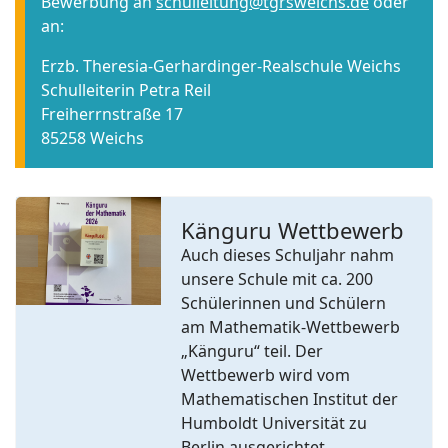
Bewerbung an
schulleitung@tgrsweichs.de
oder
an:
Erzb. Theresia-Gerhardinger-Realschule Weichs
Schulleiterin Petra Reil
Freiherrnstraße 17
85258 Weichs
Känguru Wettbewerb
Auch dieses Schuljahr nahm
Previous
Next
unsere Schule mit ca. 200
Schülerinnen und Schülern
am Mathematik-Wettbewerb
„Känguru“ teil. Der
Wettbewerb wird vom
Mathematischen Institut der
Humboldt Universität zu
Berlin ausgerichtet.