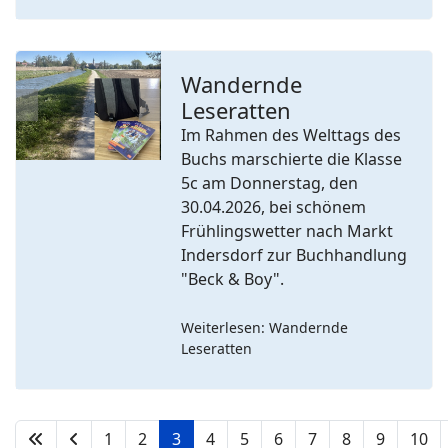
Wandernde
Leseratten
Previous
Next
Im Rahmen des Welttags des
Buchs marschierte die Klasse
5c am Donnerstag, den
30.04.2026, bei schönem
Frühlingswetter nach Markt
Indersdorf zur Buchhandlung
"Beck & Boy".
Weiterlesen: Wandernde
Leseratten
1
2
3
4
5
6
7
8
9
10