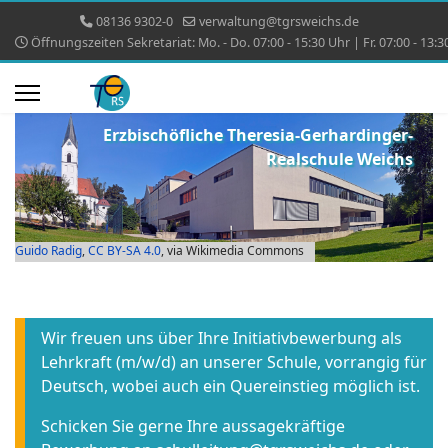
08136 9302-0
verwaltung@tgrsweichs.de
Öffnungszeiten Sekretariat: Mo. - Do. 07:00 - 15:30 Uhr | Fr. 07:00 - 13:3
Erzbischöfliche Theresia-Gerhardinger-
Realschule Weichs
Guido Radig
,
CC BY-SA 4.0
, via Wikimedia Commons
Wir freuen uns über Ihre Initiativbewerbung als
Lehrkraft (m/w/d) an unserer Schule, vorrangig für
Deutsch, wobei auch ein Quereinstieg möglich ist.
Schicken Sie gerne Ihre aussagekräftige