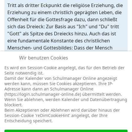
Tritt als dritter Eckpunkt die religiöse Erziehung, die
Erziehung zu einem christlich geprägten Leben, die
Offenheit für die Gottesfrage dazu, dann schließt
sich das Dreieck: Zur Basis aus "Ich" und "Du" tritt
"Gott" als Spitze des Dreiecks hinzu. Auch das ist
eine fundamentale Konstante des christlichen
Menschen- und Gottesbildes: Dass der Mensch
fähig ist, sich nach Gott auszurichten, Gott zu
Wir benutzen Cookies
suchen, auf Gottes Anruf zu antworten - unsere
Es wird ein Session-Cookie angelegt, das für den Betrieb der
Pädagogik soll dazu beitragen, unseren
Seite notwendig ist.
Schülerinnen und Schülern das zu ermöglichen.
Damit der Kalender von Schulmanager Online angezeigt
werden kann, müssen Sie Cookies akzeptieren. Ihre IP-
Adresse kann dann an Schulmanager Online
(https://login.schulmanager-online.de) übermittelt werden.
Wenn Sie ablehnen, werden Kalender und Datenübertragung
blockiert.
© 2026 -
Impressum
-
Datenschutz
-
Prävention
-
Cookie-
Beim Akzeptieren oder Ablehnen wird darüber hinaus der
Einstellungen
-
Redaktionslogin
Session-Cookie 'reDimCookieHint' angelegt, der Ihre
Entscheidung speichert.