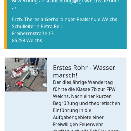
Bewerbung an
schulleitung@tgrsweichs.de
oder
an:
Erzb. Theresia-Gerhardinger-Realschule Weichs
Schulleiterin Petra Reil
Freiherrnstraße 17
85258 Weichs
Erstes Rohr - Wasser
marsch!
Der diesjährige Wandertag
Previous
Next
führte die Klasse 7b zur FFW
Weichs. Nach einer kurzen
Begrüßung und theoretischen
Einführung in die
Aufgabengebiete einer
Freiwilligen Feuerwehr