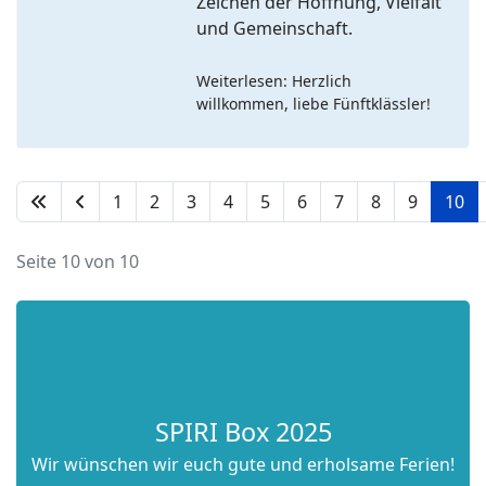
Zeichen der Hoffnung, Vielfalt
und Gemeinschaft.
Weiterlesen: Herzlich
willkommen, liebe Fünftklässler!
1
2
3
4
5
6
7
8
9
10
Seite 10 von 10
SPIRITualität
für den Tag
SPIRI Box 2025
Wir wünschen wir euch gute und erholsame Ferien!