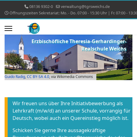
08136 9302-0
verwaltung@tgrsweichs.de
Öffnungszeiten Sekretariat: Mo. - Do. 07:00 - 15:30 Uhr | Fr. 07:00 - 13:3
Erzbischöfliche Theresia-Gerhardinger-
Realschule Weichs
Guido Radig
,
CC BY-SA 4.0
, via Wikimedia Commons
Wir freuen uns über Ihre Initiativbewerbung als
Lehrkraft (m/w/d) an unserer Schule, vorrangig für
Deutsch, wobei auch ein Quereinstieg möglich ist.
Schicken Sie gerne Ihre aussagekräftige